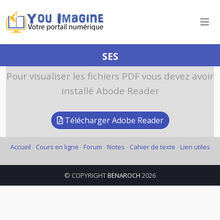
SES
Pour visualiser les fichiers PDF vous devez avoir
installé Abode Reader
Télécharger Adobe Reader
Accueil
-
Cours en ligne
-
Forum
-
Notes
-
Cahier de texte
-
Lien utiles
© COPYRIGHT
BENAROCH
2026